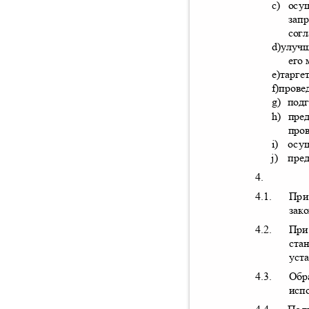
c)
осу
зап
сог
d)
улучш
его
e)
тарге
f)
прове
g)
подг
h)
пре
про
i)
осу
j)
пре
4.
4.1.
При
зак
4.2.
При
ста
уст
4.3.
Обр
исп