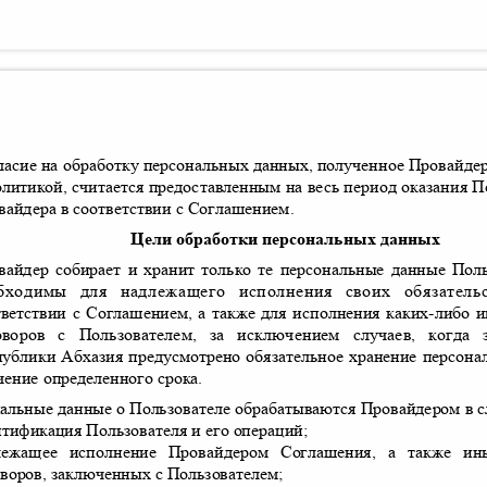
ласие на обработку персональных данных
,
полученное Провайде
олитикой
,
считается предоставленным на весь период оказания 
вайдера в соответствии с Соглашением
.
Цели обработки персональных данных
вайдер собирает и хранит только те персональные данные Поль
бходимы для надлежащего исполнения своих обязатель
тветствии с Соглашением
,
а также для исполнения каких
-
либо 
оворов с Пользователем
,
за исключением случаев
,
когда 
публики Абхазия предусмотрено обязательное хранение персо
ечение определенного срока
.
альные данные о Пользователе обрабатываются Провайдером в 
нтификация Пользователя и его операций
;
лежащее исполнение Провайдером Соглашения
,
а также и
оворов
,
заключенных с Пользователем
;