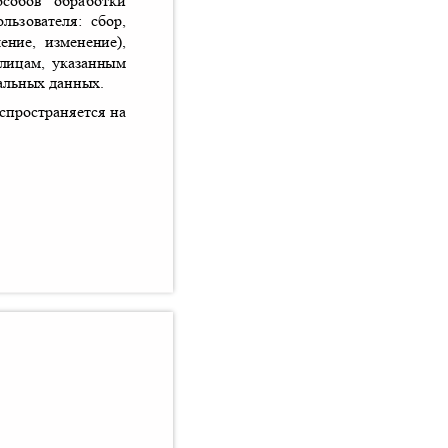
способов обработки
льзователя
:
сбор
,
ление
,
изменение
),
 лицам
,
указанным
альных данных
.
аспространяется на