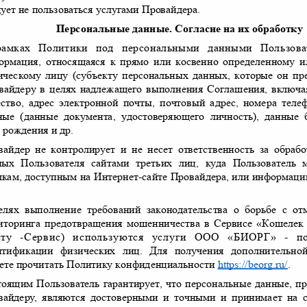
дует не пользоваться услугами Провайдера
.
Персональные данные
.
Согласие на их обработк
амках Политики под персональными данными Пользо
ормация
,
относящаяся к прямо или косвенно определенному
ическому лицу
(
субъекту персональных данных
,
которые он пр
вайдеру в целях надлежащего выполнения Соглашения
,
включа
ество
,
адрес электронной почты
,
почтовый адрес
,
номера теле
нные
(
данные документа
,
удостоверяющего личность
),
данные 
а рождения и др
.
вайдер не контролирует и не несет ответственность за обра
ных Пользователя сайтами третьих лиц
,
куда Пользователь
лкам
,
доступным на Интернет
-
сайте Провайдера
,
или информаци
.
елях выполнение требований законодательства о борьбе с 
иторинга предотвращения мошенничества в Сервисе
«
Кошелек
сту
-
Сервис
)
используются услуги ООО
«
БИОРГ
» -
п
нтификации физических лиц
.
Для получения дополнитель
ете прочитать Политику конфиденциальности
https://beorg.ru/
.
тоящим Пользователь гарантирует
,
что персональные данные
,
п
вайдер
у
,
являются достоверными и точными и принимает на 