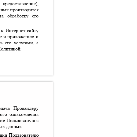
и предоставление
),
нных производится
х на обработку его
 к Интернет
-
сайту
ле и приложению и
сь его услугами
,
а
Политикой
.
редача Провайдеру
ьного ознакомления
асие Пользователя с
ных данных
.
тики Пользователю