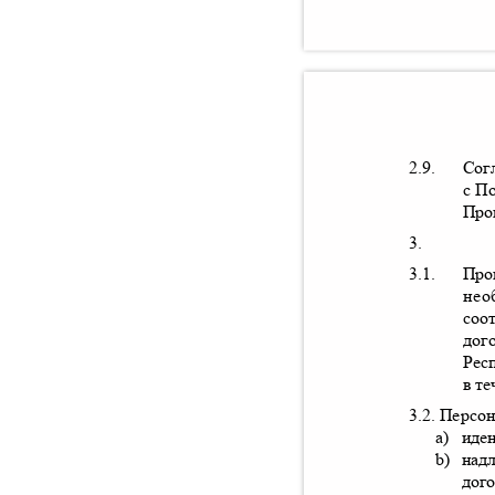
2.9.
Сог
с П
Про
3.
3.1.
Про
нео
соо
дог
Рес
в т
3.2.
Персон
a)
иде
b)
над
дог