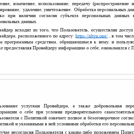
нение
,
изменение
,
использование
,
передачу
(
распространение 
кирование
,
удаление
,
уничтожение
.
Обработка персональных да
ько при наличии согласия субъекта персональных данны
сональных данных
.
вайдер исходит из того
,
что Пользователь
,
осуществляя доступ
вайдера
,
расположенного по адресу
:
https://altyn.one/
,
в том чис
м программным средствам
,
обращающимся к нем
у
,
и пользуя
же предоставляя Провайдеру информацию о себе
,
ознакомился с 
ьзование услугами Провайдера
,
а также добровольная пе
ормации о себе при условии предварительного самостоятел
ьзователя с Политикой означает полное и безоговорочное согл
итикой и указанными в ней условиями обработки его персональ
лучае несогласия Пользователя с каким
-
либо положением Поли