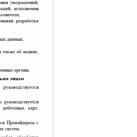
ения уведомлений
,
раций
,
исполнения
ьзователя
;
зования
,
разработка
ных данных
;
а также об акциях
,
венные органы
.
етьим лицам
ер руководствуется
ер руководствуется
 дебетовых карт
,
ться Провайдером с
ых систем
.