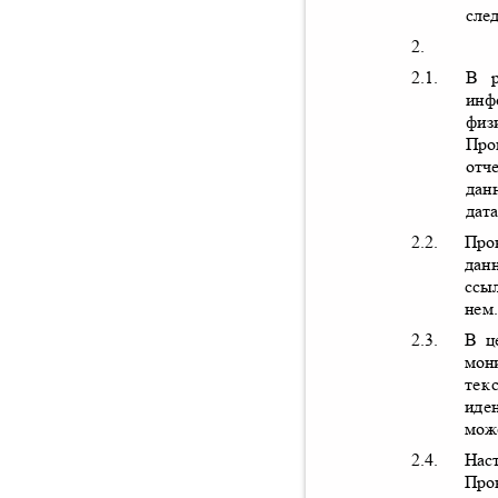
сле
2.
2.1.
В р
инф
физ
Про
отч
да
дат
2.2.
Про
дан
ссы
нем
2.3.
В ц
мон
тек
иде
мож
2.4.
Нас
Про