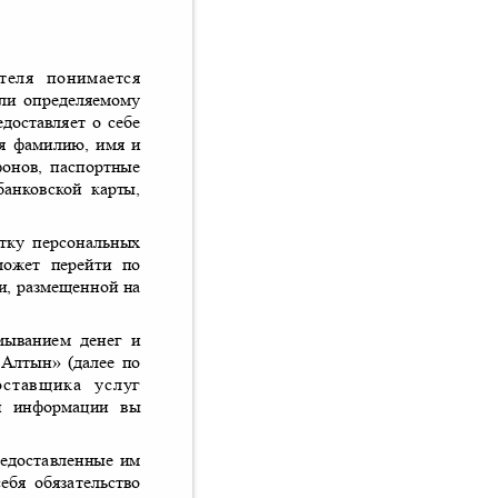
у
вателя понимается
 или определяемому
едоставляет о себе
я фамилию
,
имя и
фонов
,
паспортные
банковской карты
,
ботку персональных
 может перейти по
и
,
размещенной на
отмыванием денег и
 Алтын
» (
далее по
оставщика услуг
ной информации вы
редоставленные им
себя обязательство