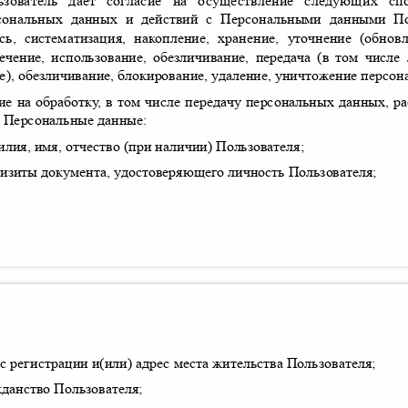
ьзователь дает согласие на осуществление следующих 
сональных данных и действий с Персональными данными По
сь
,
систематизация
,
накопление
,
хранение
,
уточнение
(
обнов
ечение
,
использование
,
обезличивание
,
передача
(
в том числе
е
),
обезличивание
,
блокирование
,
удаление
,
уничтожение персон
ие на обработк
у
,
в том числе передачу персональных данных
,
р
 Персональные данные
:
илия
,
имя
,
отчество
(
при наличии
)
Пользователя
;
визиты документа
,
удостоверяющего личность Пользователя
;
с регистрации и
(
или
)
адрес места жительства Пользователя
;
жданство Пользователя
;