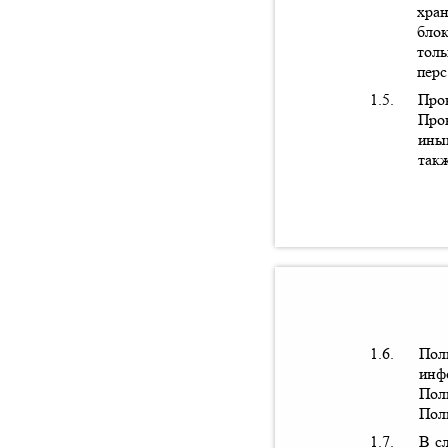
хра
бло
тол
пер
1.5.
Про
Про
ины
так
1.6.
Пол
инф
Пол
Пол
1.7.
В с