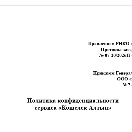
Правлением РНКО
Протокол зас
№
07-20/2026
П 
Приказом Генера
ООО
«
№
7
Политика конфиденциальности
сервиса
«
Кошелек Алтын
»