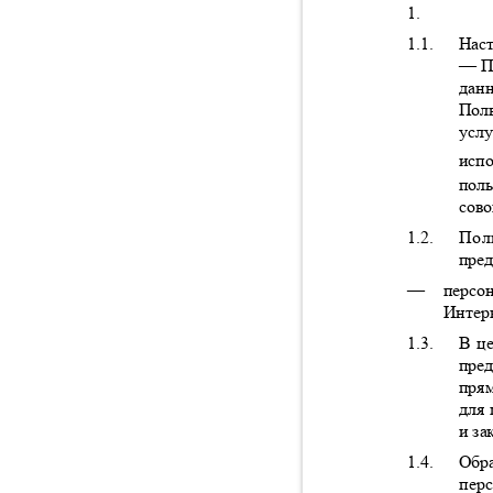
1.
1.1.
Нас
—
П
дан
Пол
усл
исп
пол
сов
1.2.
Пол
пред
—
персо
Интер
1.3.
В ц
пре
прям
для 
и за
1.4.
Обр
пер