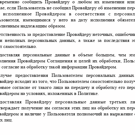
евременно сообщить Провайдеру о любом их изменении ил
чае
,
если Пользователь не сообщил Провайдеру об изменении п
,
исполненное Провайдером в соответствии с персо
ьзователя
,
имеющимися у него на дату исполнения обязател
олненным надлежащим образом
.
етственность за предоставление Провайдеру неточных
,
ошибочн
и неполных персональных данных
,
а также за последствия 
ет самостоятельно
.
доставляя персональные данные в объеме большем
,
чем эт
олнения Провайдером Соглашения и целей их обработки
,
Поль
е согласие на обработку такой информации Провайдером
.
лучае предоставления Пользователем персональных дан
вайдер исходит из того
,
что Пользователем самостоятельно пол
рямое согласие от такого лица на передачу и обработку его 
вайдером на условиях
,
изложенных в Политике
.
доставляя Провайдеру персональные данные третьих л
тверждает получение им согласия этих лиц на обработку их п
вайдером и наличие у Пользователя полномочий на выражение
их лиц
.