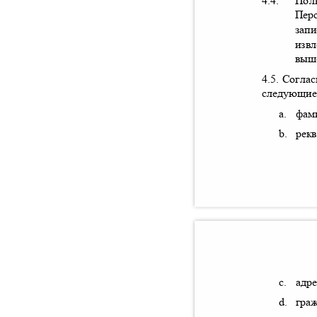
4.4.
Пол
Пер
запи
извл
выш
4.5.
Соглас
следующие
a.
фам
b.
рек
c.
адре
d.
гра