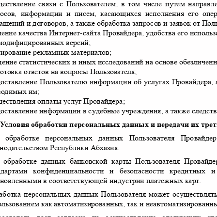
ществление связи с Пользователем
,
в том числе путем направл
росов
,
информации и писем
,
касающихся исполнения его опе
лашений и договоров
,
а также обработка запросов и заявок от Пол
ение качества Интернет
-
сайта Провайдера
,
удобства его исполь
 модифицированных версий
;
тирование рекламных материалов
;
дение статистических и иных исследований на основе обезличен
отовка ответов на вопросы Пользователя
;
доставление Пользователю информации об услугах Провайдера
,
водимых им
;
ществления оплаты услуг Провайдера
;
доставление информации в судебные учреждения
,
а также следст
У
с
ловия обработки персональных данных и передачи их тр
 обработке персональных данных Пользователя Провайд
онодательством Республики Абхазия
.
 обработке данных банковской карты Пользователя Провайд
ндартами конфиденциальности и безопасности кредитных и
ановленными в соответствующей индустрии платежных карт
.
аботка персональных данных Пользователя может осуществля
ользованием как автоматизированных
,
так и неавтоматизированн