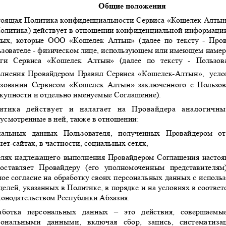
Общие положения
тоящая Политика конфиденциальности Сервиса
«
Кошелек Алты
олитика
)
действует в отношении конфиденциальной информац
ных
,
которые ООО
«
Кошелек Алтын
» (
далее по тексту
-
Пров
ьзователе
-
физическом лице
,
использующем или имеющем намер
уги Сервиса
«
Кошелек Алтын
» (
далее по тексту
-
Пользов
олнения Провайдером Правил Сервиса
«
Кошелек
-
Алтын
»,
усл
ьзовании Сервисом
«
Кошелек Алтын
»
заключенного с Пользо
окупности и отдельно именуемые Соглашение
).
итика действует и налагает на Провайдера аналогичны
усмотренные в ней
,
также в отношении
:
нальных данных Пользователя
,
полученных Провайдером 
нет
-
сайтах
,
в частности
,
социальных сетях
,
елях надлежащего выполнения Провайдером Соглашения наст
доставляет Провайдеру
(
его уполномоченным представителям
ое согласие на обработку своих персональных данных с исполь
целей
,
указанных в Политике
,
в порядке и на условиях в соотв
конодательством Республики Абхазия
.
аботка персональных данных
–
это действия
,
совершаем
сональными данными
,
включая сбор
,
запись
,
систематиза