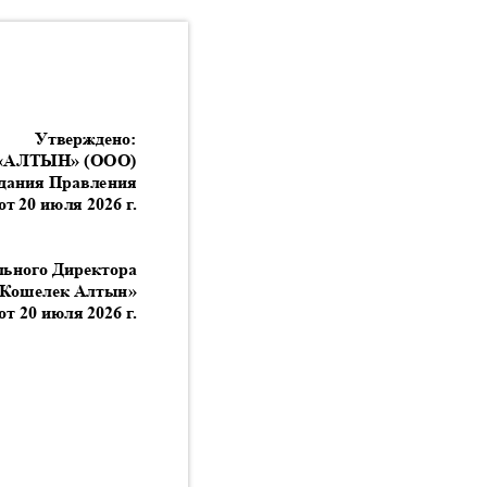
Утверждено
:
«
АЛТЫН
» (
ООО
)
едания Правления
от
20
июля
2026
г
.
льного Директора
Кошелек Алтын
»
от
20
июля
2026
г
.