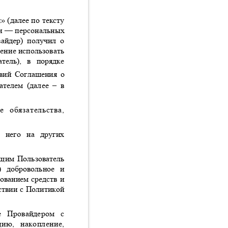
н
» (
далее по тексту
ии
—
персональных
айдер
)
получил о
ение использовать
атель
),
в порядке
овий Соглашения о
вателем
(
далее
–
в
е обязательства
,
от него на других
оящим Пользователь
)
добровольное и
зованием средств и
етствии с Политикой
ые Провайдером с
цию
,
накопление
,