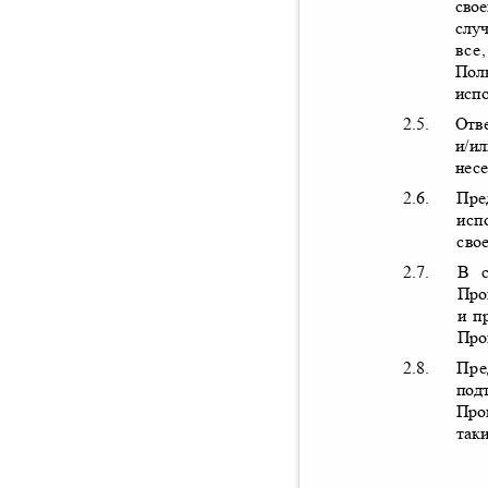
сво
слу
все
Пол
исп
2.5.
Отв
и
/
ил
нес
2.6.
Пре
исп
сво
2.7.
В с
Про
и п
Про
2.8.
Пре
под
Про
так