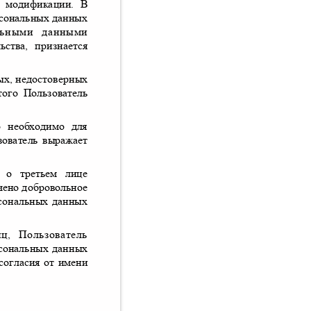
и модификации
.
В
ерсональных данных
нальными данными
ьства
,
признается
ых
,
недостоверных
этого Пользователь
о необходимо для
зователь выражает
ных о третьем лице
учено добровольное
персональных данных
иц
,
Пользователь
ерсональных данных
 согласия от имени